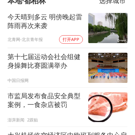
本地·都柏林
选择城市
今天晴到多云 明傍晚起雷
阵雨再次来袭
北青网-北京青年报
打开APP
第十七届运动会社会组健
身操舞比赛圆满举办
中国日报网
市监局发布食品安全典型
案例，一食杂店被罚
澎湃新闻
2跟贴