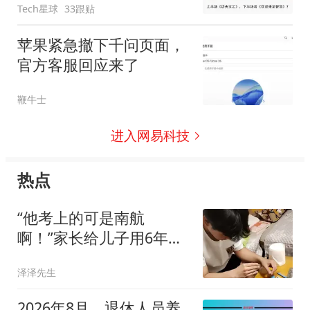
Tech星球
33跟贴
苹果紧急撤下千问页面，
官方客服回应来了
鞭牛士
进入网易科技
热点
“他考上的可是南航
啊！”家长给儿子用6年前
老电脑，主页更是偏心
泽泽先生
2026年8月，退休人员养