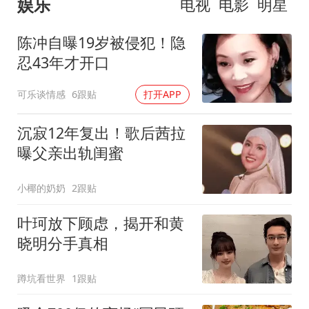
娱乐
电视
电影
明星
陈冲自曝19岁被侵犯！隐
忍43年才开口
可乐谈情感
6跟贴
打开APP
沉寂12年复出！歌后茜拉
曝父亲出轨闺蜜
小椰的奶奶
2跟贴
叶珂放下顾虑，揭开和黄
晓明分手真相
蹲坑看世界
1跟贴