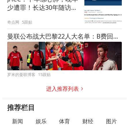
少遭罪！长达30年随访发
现，中年心肺适能高与晚
奇点网
5跟贴
年慢病少、寿命延长有关
曼联公布战大巴黎22人大名单：B费回归蒂莱曼斯首秀，小妖只剩5人
罗米的曼联博客
15跟贴
进入推荐列表
推荐栏目
新闻
娱乐
体育
财经
图片