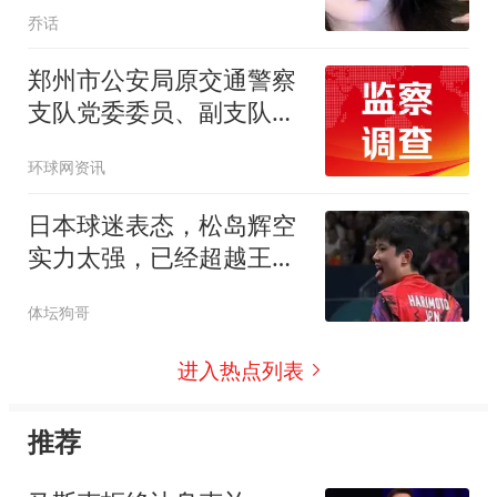
乔话
瓶白酒，没想到因此住院
25天，出院后索赔46万，
郑州市公安局原交通警察
结果判了
支队党委委员、副支队长
马义晖接受纪律审查和监
环球网资讯
察调查
日本球迷表态，松岛辉空
实力太强，已经超越王楚
钦1个级别
体坛狗哥
进入热点列表
推荐