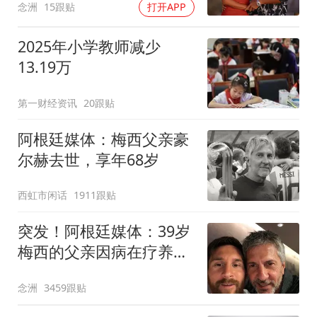
念洲
15跟贴
打开APP
2025年小学教师减少
13.19万
第一财经资讯
20跟贴
阿根廷媒体：梅西父亲豪
尔赫去世，享年68岁
西虹市闲话
1911跟贴
突发！阿根廷媒体：39岁
梅西的父亲因病在疗养院
去世 享年68岁
念洲
3459跟贴