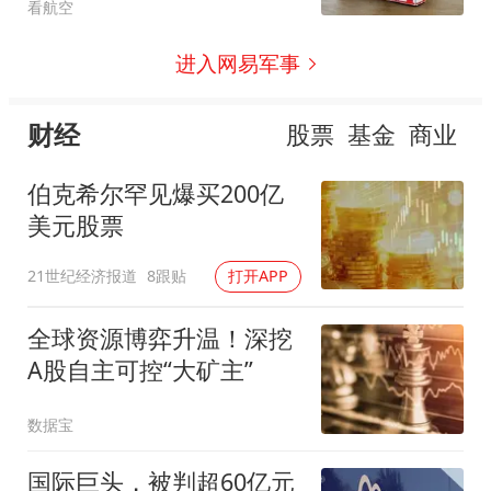
看航空
进入网易军事
财经
股票
基金
商业
伯克希尔罕见爆买200亿
美元股票
21世纪经济报道
8跟贴
打开APP
全球资源博弈升温！深挖
A股自主可控“大矿主”
数据宝
国际巨头，被判超60亿元