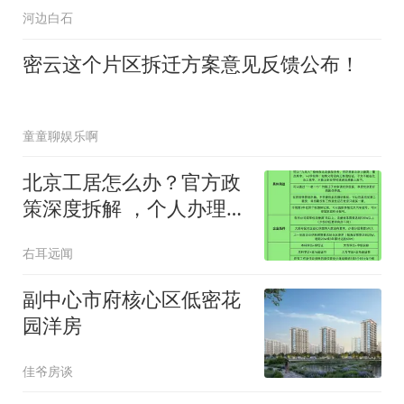
河边白石
密云这个片区拆迁方案意见反馈公布！
童童聊娱乐啊
北京工居怎么办？官方政
策深度拆解 ，个人办理细
节提醒
右耳远闻
副中心市府核心区低密花
园洋房
佳爷房谈