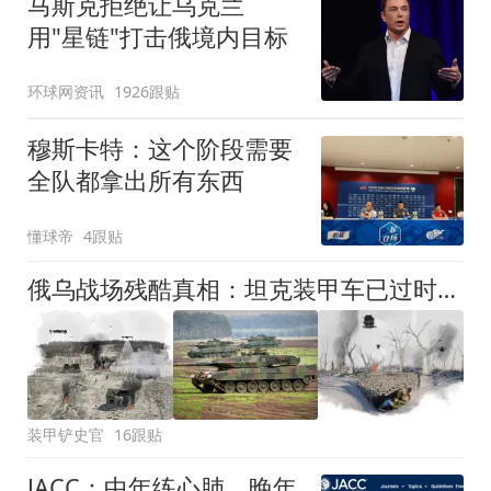
马斯克拒绝让乌克兰
用"星链"打击俄境内目标
环球网资讯
1926跟贴
穆斯卡特：这个阶段需要
全队都拿出所有东西
懂球帝
4跟贴
俄乌战场残酷真相：坦克装甲车已过时，步兵躲深坑几百天不出来
装甲铲史官
16跟贴
JACC：中年练心肺，晚年