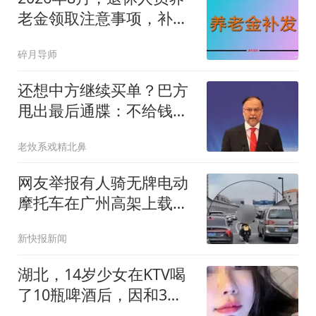
老金领取注意事项，补发
说明
碎月导师
还想中方继续买单？巴方
甩出最后通牒：不给钱咱
们就各干各的
老炇系戏精北鼻
网友举报有人骑无牌电动
摩托车在广州高架上载人
逆行，交警：驾驶人已被
新快报新闻
行拘
湖北，14岁少女在KTV喝
了10瓶啤酒后，因和3名
陌生男子的赌约又喝了5