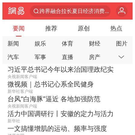
跨界融合拉长夏日经济消费链条
“白海豚”逼近 上海危险区域已转移3.03万人
要闻
推荐
原创
热点
“伊斯兰版北约”出现
新闻
娱乐
体育
财经
图片
2026年7月份居民消费价格同比上涨0.5%
汽车
军事
直播
房产
科技
“白海豚”最新位置公布
习近平总书记今年以来治国理政纪实
上海大部迎大暴雨
公益
视频
手机
数码
本地
央视新闻客户端
渤海首个千亿方大气田Ⅰ期全面投产
微视频｜总书记心系全民健身
网易号
时尚
家居
跟贴
游戏
以军士兵把枪口对准中国记者
新华社客户端
教育
公开课
健康
旅游
亲子
台风“白海豚”逼近 各地加强防范
白海豚在海上打了个结
央视新闻客户端
艺术
双创
小说
数字藏品
活力中国调研行丨安徽的定力与活力
方桃子代言广告视频已下架
新华社
外国游客的“中国游三件套”火了
一文搞懂增肌的运动、频率与强度