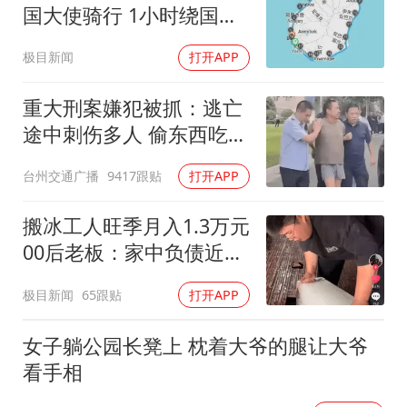
国大使骑行 1小时绕国境
线1圈
极目新闻
打开APP
重大刑案嫌犯被抓：逃亡
途中刺伤多人 偷东西吃被
发现
台州交通广播
9417跟贴
打开APP
搬冰工人旺季月入1.3万元
00后老板：家中负债近两
亿
极目新闻
65跟贴
打开APP
女子躺公园长凳上 枕着大爷的腿让大爷
看手相