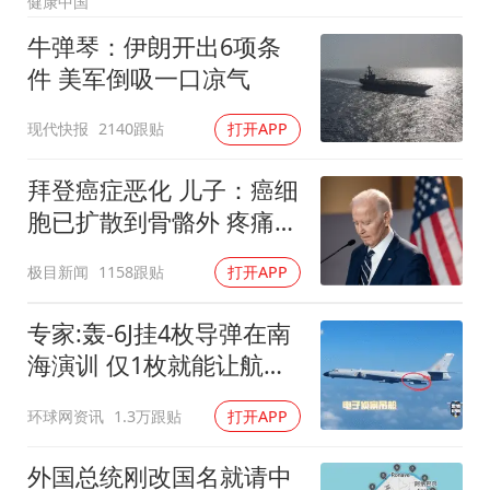
健康中国
浙江海域将现5到8米巨浪到狂浪
牛弹琴：伊朗开出6项条
河南警方公开征集黑恶犯罪线索
件 美军倒吸一口凉气
谢霆锋演唱会隔空祝王菲生日快乐
现代快报
2140跟贴
打开APP
辽宁省深化扫黑除恶专项斗争
一周大涨超7% 金价为何突然上涨
拜登癌症恶化 儿子：癌细
央视新主播李秋莹孙亚鹏亮相
胞已扩散到骨骼外 疼痛难
忍
构建更高水平的全民健身公共服务体系
极目新闻
1158跟贴
打开APP
专家:轰-6J挂4枚导弹在南
海演训 仅1枚就能让航母
瘫痪
环球网资讯
1.3万跟贴
打开APP
外国总统刚改国名就请中