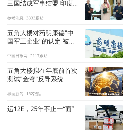
三国结成军事结盟 印度紧
张了
参考消息
3833跟贴
五角大楼对药明康德"中
国军工企业"的认定 被法
官叫停
中国日报网
2117跟贴
五角大楼拟在年底前首次
测试"金穹"反导系统
界面新闻
162跟贴
运12E，25年不止一“面”