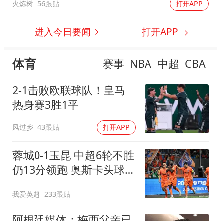
火炼树
56跟贴
打开APP
进入今日要闻
打开APP
体育
赛事
NBA
中超
CBA
2-1击败欧联球队！皇马
热身赛3胜1平
风过乡
43跟贴
打开APP
蓉城0-1玉昆 中超6轮不胜
仍13分领跑 奥斯卡头球制
胜
我爱英超
233跟贴
阿根廷媒体：梅西父亲已