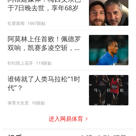
于7日晚去世，享年68岁
红星新闻
1667跟贴
阿莫林上任首败！佩德罗
双响，凯赛多凌空斩，切
尔西3-0大胜AC米兰
钉钉陌上花开
119跟贴
谁铸就了人类马拉松“1时
代”？
体育大生意
10跟贴
进入网易体育