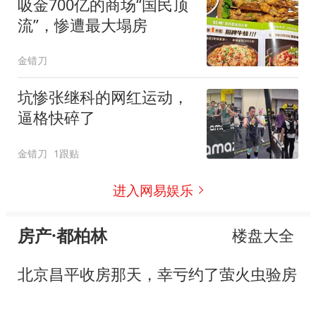
吸金700亿的商场“国民顶
流”，惨遭最大塌房
金错刀
坑惨张继科的网红运动，
逼格快碎了
金错刀
1跟贴
进入网易娱乐
房产·都柏林
楼盘大全
北京昌平收房那天，幸亏约了萤火虫验房