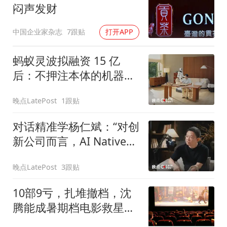
闷声发财
中国企业家杂志
7跟贴
打开APP
蚂蚁灵波拟融资 15 亿
后：不押注本体的机器人
公司，市场在为什么定
晚点LatePost
1跟贴
价？
对话精准学杨仁斌：“对创
新公司而言，AI Native
不是选择，是生死。”
晚点LatePost
3跟贴
10部9亏，扎堆撤档，沈
腾能成暑期档电影救星
吗？