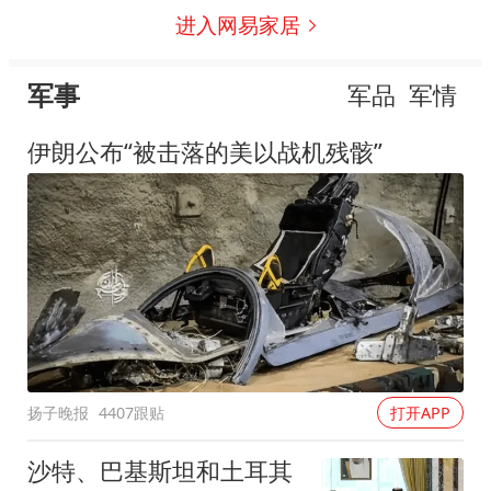
进入网易家居
军事
军品
军情
伊朗公布“被击落的美以战机残骸”
扬子晚报
4407跟贴
打开APP
沙特、巴基斯坦和土耳其