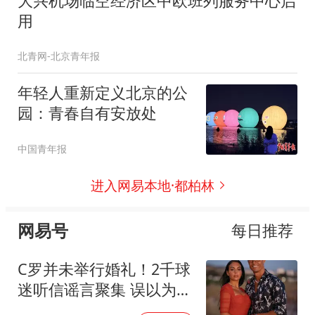
大兴机场临空经济区中欧班列服务中心启
用
北青网-北京青年报
年轻人重新定义北京的公
园：青春自有安放处
中国青年报
进入网易本地·都柏林
网易号
每日推荐
C罗并未举行婚礼！2千球
迷听信谣言聚集 误以为别
人新娘是乔治娜