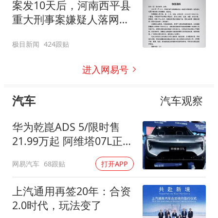
案发10天后，河南西平县
重大刑事案嫌疑人落网，
在距离西平十几公里外的
极目新闻
424跟贴
一片玉米地里被抓
进入网易号
汽车
汽车观察
华为乾崑ADS 5/限时售
21.99万起 阿维塔07L正式
上市
网易汽车
68跟贴
打开APP
上汽通用再签20年：合资
2.0时代，玩法变了