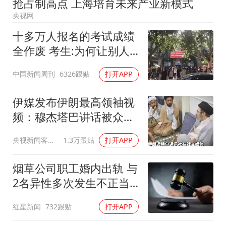
抢占制高点 上海培育未来产业新模式
购飞机票7分钟后退票被扣2022元
央视网
检测列车撞人致11死2伤 涉事单位被罚
十多万人报名的考试成绩
泰国初中生饮弹自尽前开了26枪
全作废 考生:为何让别人
央视新主播李秋莹孙亚鹏亮相
买单
中国新闻周刊
6326跟贴
打开APP
夏日经济乘“热”而上 消费市场向“新”而行
36岁男演员成景区NPC后人气爆棚
伊媒发布伊朗最高领袖视
频：穆杰塔巴讲话被众人
乐享全民健身 共筑健康中国
围住
央视新闻客户端
1.3万跟贴
打开APP
烟草公司职工婚内出轨 与
2名异性多次发生不正当
关系
红星新闻
732跟贴
打开APP