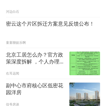
河边白石
密云这个片区拆迁方案意见反馈公布！
童童聊娱乐啊
北京工居怎么办？官方政
策深度拆解 ，个人办理细
节提醒
右耳远闻
副中心市府核心区低密花
园洋房
佳爷房谈