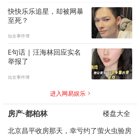
快快乐乐追星，却被网暴
至死？
仙女事件簿
E句话 | 汪海林回应实名
举报了
仙女事件簿
进入网易娱乐
房产·都柏林
楼盘大全
北京昌平收房那天，幸亏约了萤火虫验房