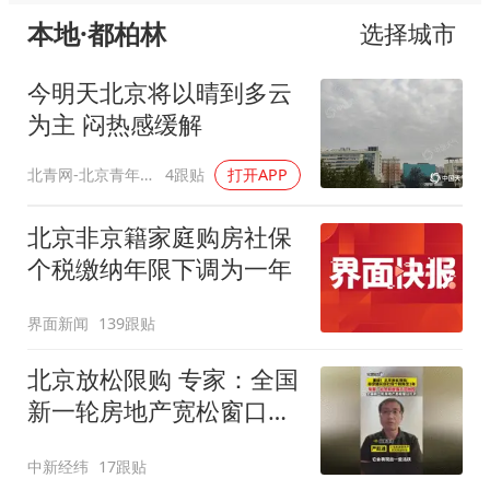
本地·都柏林
选择城市
今明天北京将以晴到多云
为主 闷热感缓解
北青网-北京青年报
4跟贴
打开APP
北京非京籍家庭购房社保
个税缴纳年限下调为一年
界面新闻
139跟贴
北京放松限购 专家：全国
新一轮房地产宽松窗口打
开
中新经纬
17跟贴