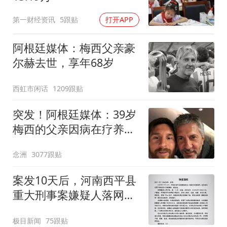
第一财经资讯
5跟贴
打开APP
阿根廷媒体：梅西父亲豪
尔赫去世，享年68岁
西虹市闲话
1209跟贴
突发！阿根廷媒体：39岁
梅西的父亲因病在疗养院
去世 享年68岁
念洲
3077跟贴
案发10天后，河南西平县
重大刑事案嫌疑人落网，
在距离西平十几公里外的
极目新闻
75跟贴
一片玉米地里被抓