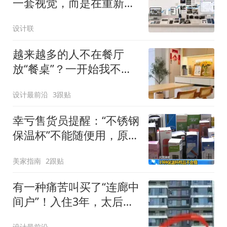
一套视觉，而是在重新定
义设计联
设计联
越来越多的人不在餐厅
放“餐桌”？一开始我不明
白，看完才发现太香了！
设计最前沿
3跟贴
幸亏售货员提醒：“不锈钢
保温杯”不能随便用，原来
我一直用错了
美家指南
2跟贴
有一种痛苦叫买了“连廊中
间户”！入住3年，太后悔
了，有些话不吐不快
设计最前沿