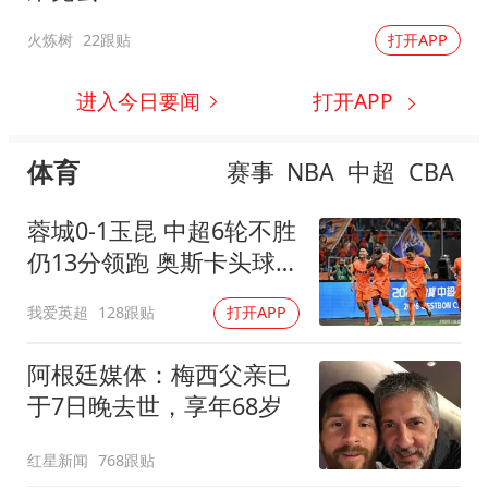
火炼树
22跟贴
打开APP
进入今日要闻
打开APP
体育
赛事
NBA
中超
CBA
蓉城0-1玉昆 中超6轮不胜
仍13分领跑 奥斯卡头球制
胜+赛季16球
我爱英超
128跟贴
打开APP
阿根廷媒体：梅西父亲已
于7日晚去世，享年68岁
红星新闻
768跟贴