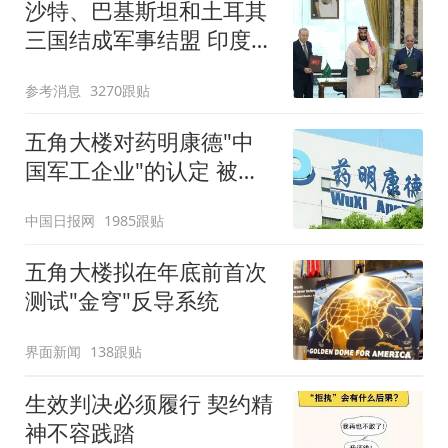
沙特、巴基斯坦和土耳其
三国结成军事结盟 印度紧
张了
参考消息
3270跟贴
五角大楼对药明康德"中
国军工企业"的认定 被法
官叫停
中国日报网
1985跟贴
五角大楼拟在年底前首次
测试"金穹"反导系统
界面新闻
138跟贴
生效判决必须履行 契约精
神不容践踏