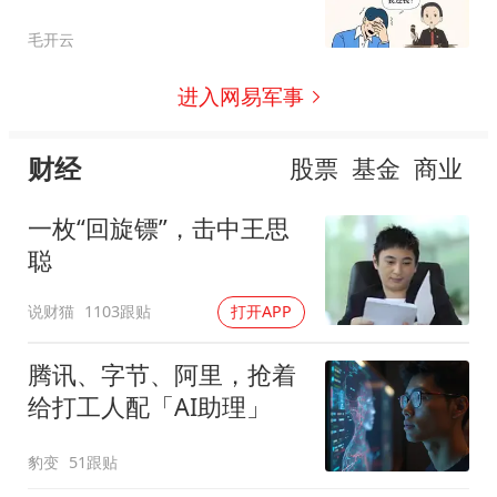
毛开云
进入网易军事
财经
股票
基金
商业
一枚“回旋镖”，击中王思
聪
说财猫
1103跟贴
打开APP
腾讯、字节、阿里，抢着
给打工人配「AI助理」
豹变
51跟贴