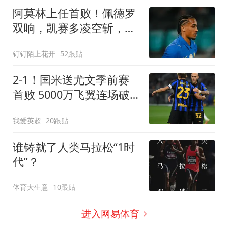
阿莫林上任首败！佩德罗
双响，凯赛多凌空斩，切
尔西3-0大胜AC米兰
钉钉陌上花开
52跟贴
2-1！国米送尤文季前赛
首败 5000万飞翼连场破
门 23岁奇兵替补建功
我爱英超
20跟贴
谁铸就了人类马拉松“1时
代”？
体育大生意
10跟贴
进入网易体育