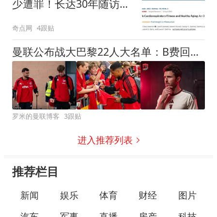
少遭罪！长达30年随访发
现，中年心肺适能高与晚
奇点网
4跟贴
年慢病少、寿命延长有关
曼联公布战大巴黎22人大名单：B费回归蒂莱曼斯首秀，小妖只剩5人
罗米的曼联博客
3跟贴
进入推荐列表
推荐栏目
新闻
娱乐
体育
财经
图片
汽车
军事
直播
房产
科技