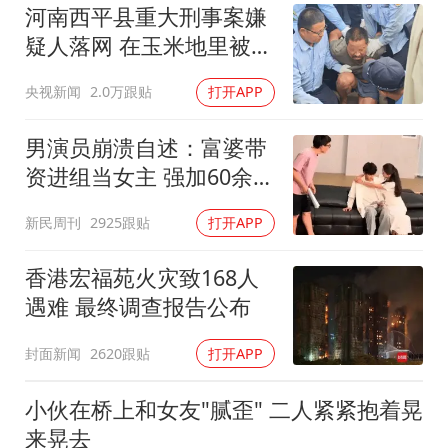
河南西平县重大刑事案嫌
疑人落网 在玉米地里被抓
获
央视新闻
2.0万跟贴
打开APP
男演员崩溃自述：富婆带
资进组当女主 强加60余场
吻戏
新民周刊
2925跟贴
打开APP
香港宏福苑火灾致168人
遇难 最终调查报告公布
封面新闻
2620跟贴
打开APP
小伙在桥上和女友"腻歪" 二人紧紧抱着晃
来晃去