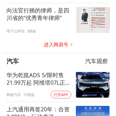
向法官行贿的律师，是四
川省的“优秀青年律师”
塔子山评说
3跟贴
进入网易号
汽车
汽车观察
华为乾崑ADS 5/限时售
21.99万起 阿维塔07L正式
上市
网易汽车
15跟贴
打开APP
上汽通用再签20年：合资