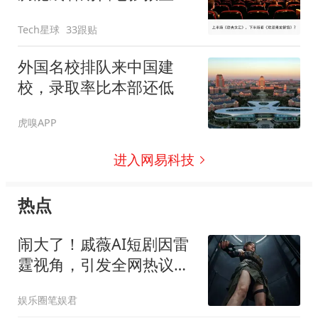
吗？
Tech星球
33跟贴
外国名校排队来中国建
校，录取率比本部还低
虎嗅APP
进入网易科技
热点
闹大了！戚薇AI短剧因雷
霆视角，引发全网热议，
账号被冲评论区沦陷
娱乐圈笔娱君