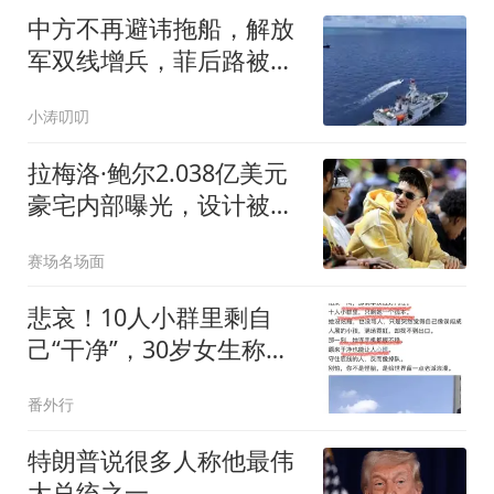
中方不再避讳拖船，解放
军双线增兵，菲后路被
封，美军上将介入了
小涛叨叨
拉梅洛·鲍尔2.038亿美元
豪宅内部曝光，设计被指
像糖果袋和游戏厅
赛场名场面
悲哀！10人小群里剩自
己“干净”，30岁女生称身
体忠于丈夫被孤立
番外行
特朗普说很多人称他最伟
大总统之一