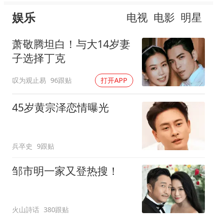
娱乐
电视
电影
明星
萧敬腾坦白！与大14岁妻
子选择丁克
叹为观止易
96跟贴
打开APP
45岁黄宗泽恋情曝光
兵卒史
9跟贴
邹市明一家又登热搜！
火山詩话
380跟贴