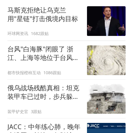
马斯克拒绝让乌克兰
用"星链"打击俄境内目标
环球网资讯
1682跟贴
台风"白海豚"闭眼了 浙
江、上海等地位于台风危
险半圆
都市快报橙柿互动
1086跟贴
俄乌战场残酷真相：坦克
装甲车已过时，步兵躲深
坑几百天不出来
装甲铲史官
3跟贴
JACC：中年练心肺，晚年