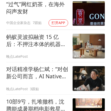
“过气”网红奶茶，在海外
闷声发财
中国企业家杂志
7跟贴
打开APP
蚂蚁灵波拟融资 15 亿
后：不押注本体的机器人
公司，市场在为什么定
晚点LatePost
价？
对话精准学杨仁斌：“对创
新公司而言，AI Native
不是选择，是生死。”
晚点LatePost
3跟贴
10部9亏，扎堆撤档，沈
腾能成暑期档电影救星