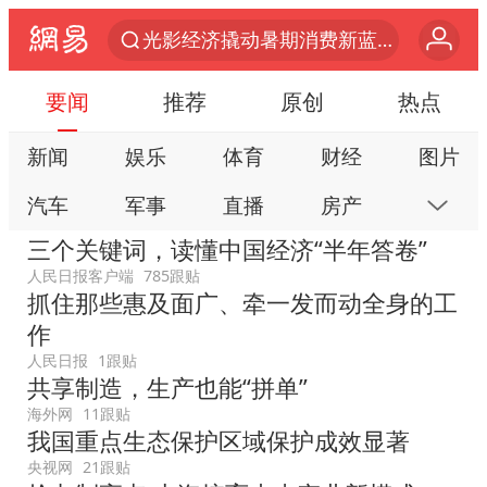
光影经济撬动暑期消费新蓝海
大V：马科斯把路走绝了
要闻
推荐
原创
热点
杭州全市有序停课
新闻
娱乐
体育
财经
图片
郑丽文：台湾从来没有“独立”过
汽车
军事
直播
房产
科技
《欢迎来龙餐馆》口碑
三个关键词，读懂中国经济“半年答卷”
情侣在平潭拍日出时坠崖致一死一伤
公益
视频
手机
数码
本地
人民日报客户端
785跟贴
酒店花洒现排泄物住客索赔遭拒
抓住那些惠及面广、牵一发而动全身的工
网易号
时尚
家居
跟贴
游戏
唐田赛前发布会上引用《孙子兵法》
作
教育
公开课
健康
旅游
亲子
人民日报
1跟贴
台当局重金为“台独”织“皇帝新衣”
共享制造，生产也能“拼单”
艺术
双创
小说
数字藏品
商场现钱学森巨幅海报 负责人回应
海外网
11跟贴
我国重点生态保护区域保护成效显著
老挝国会主席赛宋蓬逝世
央视网
21跟贴